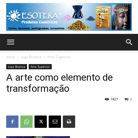
Início
Loja Branca
Arte Superior
Loja Branca
Arte Superior
A arte como elemento de
transformação
7427
2