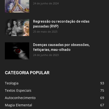
24 de junho de 2024
Regressão ou recordação de vidas
passadas (RVP)
25 de maio de 2025
Doenças causadas por obsessões,
feitiçarias, mau-olhado
24 de junho de 2023
CATEGORIA POPULAR
Teologia
93
Textos Especiais
75
Autoconhecimento
69
Magia Elemental
67