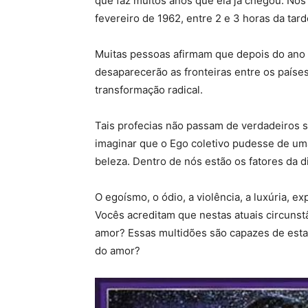
que faz muitos anos que ela já chegou. Nós 
fevereiro de 1962, entre 2 e 3 horas da tard
Muitas pessoas afirmam que depois do ano 
desaparecerão as fronteiras entre os país
transformação radical.
Tais profecias não passam de verdadeiros 
imaginar que o Ego coletivo pudesse de uma
beleza. Dentro de nós estão os fatores da 
O egoísmo, o ódio, a violência, a luxúria, 
Vocês acreditam que nestas atuais circunst
amor? Essas multidões são capazes de estab
do amor?