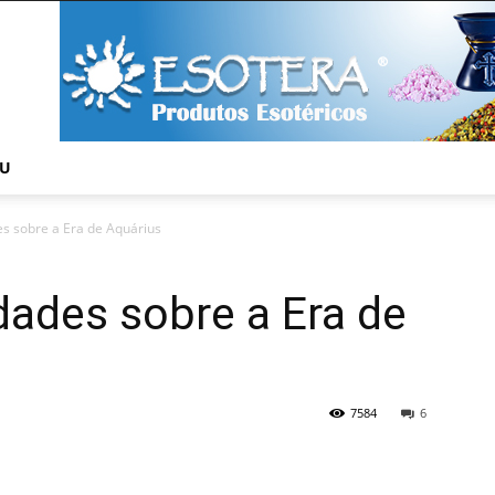
NU
es sobre a Era de Aquárius
idades sobre a Era de
7584
6