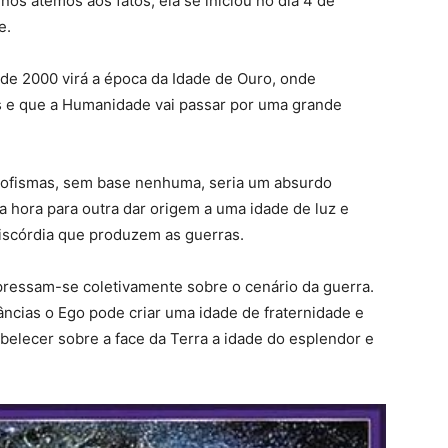
nos atemos aos fatos, ela se iniciou no dia 4 de
e.
de 2000 virá a época da Idade de Ouro, onde
es e que a Humanidade vai passar por uma grande
sofismas, sem base nenhuma, seria um absurdo
 hora para outra dar origem a uma idade de luz e
discórdia que produzem as guerras.
expressam-se coletivamente sobre o cenário da guerra.
âncias o Ego pode criar uma idade de fraternidade e
elecer sobre a face da Terra a idade do esplendor e