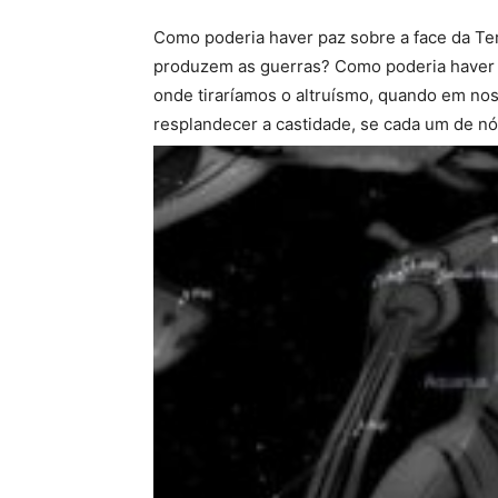
Como poderia haver paz sobre a face da Te
produzem as guerras? Como poderia haver 
onde tiraríamos o altruísmo, quando em no
resplandecer a castidade, se cada um de nós