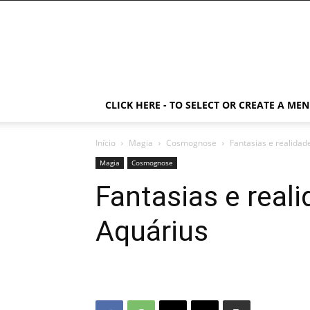
CLICK HERE - TO SELECT OR CREATE A ME
Início
Magia
Cosmognose
Fantasias e realidad
Magia
Cosmognose
Fantasias e real
Aquárius