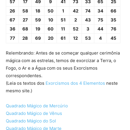
57
17
49
9
41
73
33
65
25
26
58
18
50
1
42
74
34
66
67
27
59
10
51
2
43
75
35
36
68
19
60
11
52
3
44
76
77
28
69
20
61
12
53
4
45
Relembrando: Antes de se começar qualquer cerimônia
mágica com as estrelas, temos de exorcizar a Terra, o
Fogo, o Ar e a Água com os seus Exorcismos
correspondentes.
(Leia os textos dos
Exorcismos dos 4 Elementos
neste
mesmo site.)
Quadrado Mágico de Mercúrio
Quadrado Mágico de Vênus
Quadrado Mágico do Sol
Quadrado Mágico de Marte