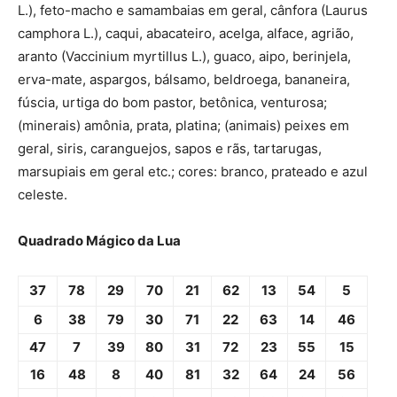
L.), feto-macho e samambaias em geral, cânfora (Laurus
camphora L.), caqui, abacateiro, acelga, alface, agrião,
aranto (Vaccinium myrtillus L.), guaco, aipo, berinjela,
erva-mate, aspargos, bálsamo, beldroega, bananeira,
fúscia, urtiga do bom pastor, betônica, venturosa;
(minerais) amônia, prata, platina; (animais) peixes em
geral, siris, caranguejos, sapos e rãs, tartarugas,
marsupiais em geral etc.; cores: branco, prateado e azul
celeste.
Quadrado Mágico da Lua
37
78
29
70
21
62
13
54
5
6
38
79
30
71
22
63
14
46
47
7
39
80
31
72
23
55
15
16
48
8
40
81
32
64
24
56