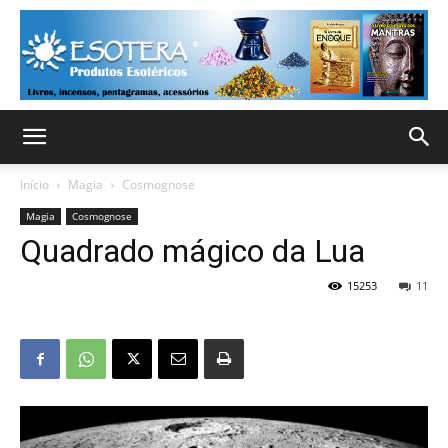
Início
Magia
Cosmognose
Magia
Cosmognose
Quadrado mágico da Lua
15253
11