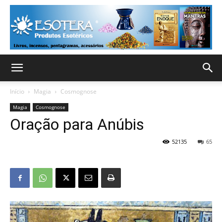
Início
Magia
Cosmognose
Magia
Cosmognose
Oração para Anúbis
52135
65