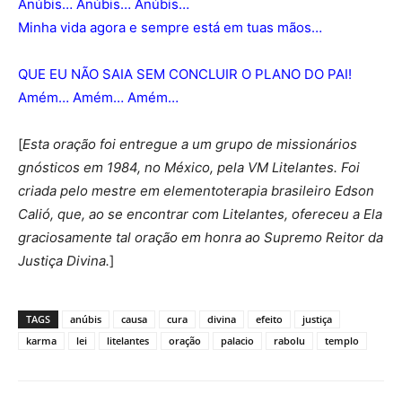
Anúbis… Anúbis… Anúbis…
Minha vida agora e sempre está em tuas mãos…
QUE EU NÃO SAIA SEM CONCLUIR O PLANO DO PAI!
Amém… Amém… Amém…
[
Esta oração foi entregue a um grupo de missionários
gnósticos em 1984, no México, pela VM Litelantes. Foi
criada pelo mestre em elementoterapia brasileiro Edson
Calió, que, ao se encontrar com Litelantes, ofereceu a Ela
graciosamente tal oração em honra ao Supremo Reitor da
Justiça Divina.
]
TAGS
anúbis
causa
cura
divina
efeito
justiça
karma
lei
litelantes
oração
palacio
rabolu
templo