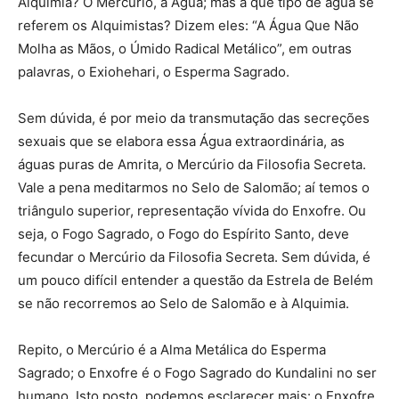
Alquimia? O Mercúrio, a Água; mas a que tipo de água se
referem os Alquimistas? Dizem eles: “A Água Que Não
Molha as Mãos, o Úmido Radical Metálico”, em outras
palavras, o Exiohehari, o Esperma Sagrado.
Sem dúvida, é por meio da transmutação das secreções
sexuais que se elabora essa Água extraordinária, as
águas puras de Amrita, o Mercúrio da Filosofia Secreta.
Vale a pena meditarmos no Selo de Salomão; aí temos o
triângulo superior, representação vívida do Enxofre. Ou
seja, o Fogo Sagrado, o Fogo do Espírito Santo, deve
fecundar o Mercúrio da Filosofia Secreta. Sem dúvida, é
um pouco difícil entender a questão da Estrela de Belém
se não recorremos ao Selo de Salomão e à Alquimia.
Repito, o Mercúrio é a Alma Metálica do Esperma
Sagrado; o Enxofre é o Fogo Sagrado do Kundalini no ser
humano. Isto posto, podemos esclarecer mais: o Enxofre