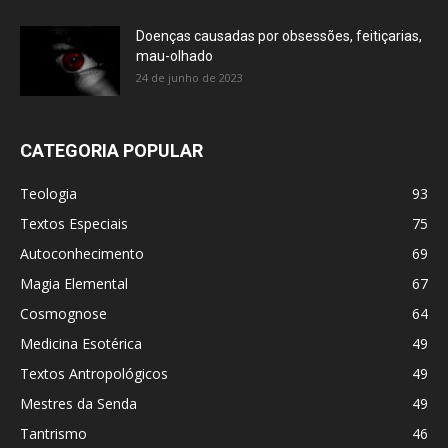
Doenças causadas por obsessões, feitiçarias,
mau-olhado
24 de junho de 2023
CATEGORIA POPULAR
Teologia
93
Textos Especiais
75
Autoconhecimento
69
Magia Elemental
67
Cosmognose
64
Medicina Esotérica
49
Textos Antropológicos
49
Mestres da Senda
49
Tantrismo
46