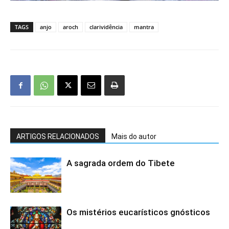
TAGS
anjo
aroch
clarividência
mantra
ARTIGOS RELACIONADOS
Mais do autor
A sagrada ordem do Tibete
Os mistérios eucarísticos gnósticos