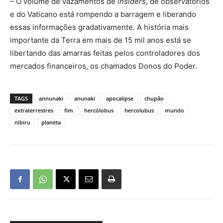
– O volume de vazamentos de
insiders
, de observatórios
e do Vaticano está rompendo a barragem e liberando
essas informações gradativamente. A história mais
importante da Terra em mais de 15 mil anos está se
libertando das amarras feitas pelos controladores dos
mercados financeiros, os chamados Donos do Poder.
TAGS
annunaki
anunaki
apocalipse
chupão
extraterrestres
fim
hercólobus
hercolubus
mundo
nibiru
planeta