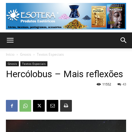
Início
Gnosis
Textos Especiais
Gnosis
Textos Especiais
Hercólobus – Mais reflexões
11552
43