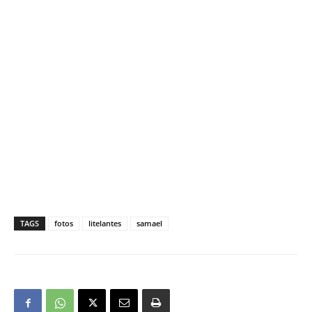
TAGS
fotos
litelantes
samael