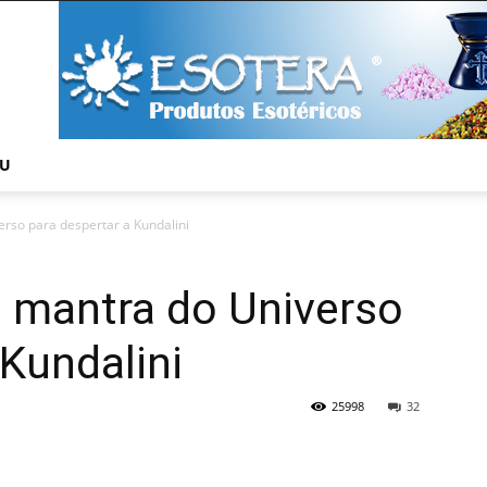
NU
rso para despertar a Kundalini
 mantra do Universo
 Kundalini
25998
32