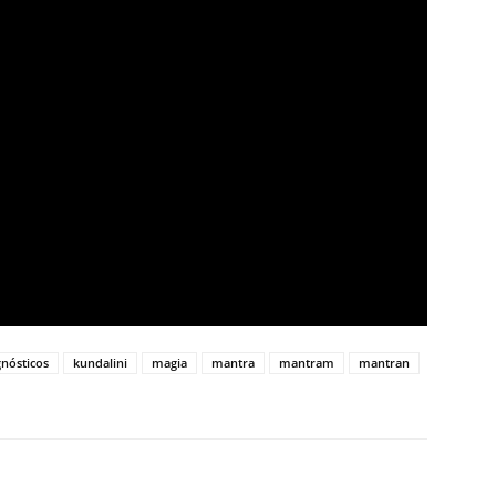
gnósticos
kundalini
magia
mantra
mantram
mantran