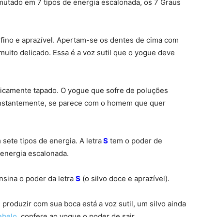
smutado em 7 tipos de energia escalonada, os 7 Graus
fino e aprazível. Apertam-se os dentes de cima com
 muito delicado. Essa é a voz sutil que o yogue deve
icamente tapado. O yogue que sofre de poluções
constantemente, se parece com o homem que quer
sete tipos de energia. A letra
S
tem o poder de
 energia escalonada.
ensina o poder da letra
S
(o silvo doce e aprazível).
 produzir com sua boca está a voz sutil, um silvo ainda
ebelo
, confere ao yogue o poder de sair