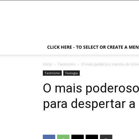
CLICK HERE - TO SELECT OR CREATE A ME
Início
Tantrismo
O mais poderoso mantra do Unive
Tantrismo
Teologia
O mais poderoso
para despertar a