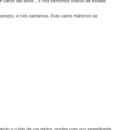
m canto tão doce… E nos sentimos cheios de êxtase.
xemplo, e nós cantamos. Este canto mântrico se
tando o ruído de um motor, porém com voz semelhante