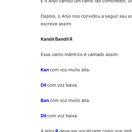
E o Anjo cantou um canto tão comovedor, u
Depois, o Anjo nos convidou a seguir seu e
escreve assim:
Kandil Bandil R
Esse canto mântrico é cantado assim:
Kan
com voz muito alta.
Dil
com voz baixa.
Ban
com voz muito alta.
Dil
com voz baixa.
A letra
R
deve ser vocalizada como que imi