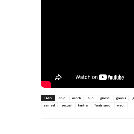
TAGS
anjo
aroch
aun
gnose
gnosis
samael
sexual
tantra
Tantrismo
weor