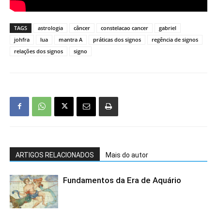
TAGS
astrologia
câncer
constelacao cancer
gabriel
johfra
lua
mantra A
práticas dos signos
regência de signos
relações dos signos
signo
ARTIGOS RELACIONADOS
Mais do autor
Fundamentos da Era de Aquário