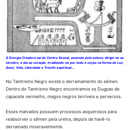
A Energia Criadora sai do Centro Sexual, ascende pela coluna, dirige-se ao
cérebro, e daí ao coração, irradiando-se por todo o corpo na forma de Luz,
Amor, Vida, Liberdade e Triunfo espiritual…
No Tantrismo Negro existe o derramamento do sêmen.
Dentro do Tantrismo Negro encontramos os Dugpas de
capacete vermelho, magos negros terríveis e perversos.
Esses malvados possuem processos asquerosos para
reabsorver o sêmen pela uretra, depois de havê-lo
derramado miseravelmente.