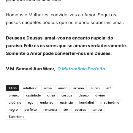
Homens e Mulheres, convido-vos ao Amor. Segui os
passos daqueles poucos que no mundo souberam amar.
Deuses e Deusas, amai-vos no encanto nupcial do
paraíso. Felizes os seres que se amam verdadeiramente.
Somente o Amor pode converter-nos em Deuses.
V.M. Samael Aun Weor,
O Matrimônio Perfeito
TAGS
adulterio
alma
amor
arcano
aureo
azf
branco
castidade
cinza
corpos
desejo
divino
divórcio
ego
embriao
essência
kundalini
matrimônio
negro
perfeito
renuncia
ser
solares
tantra
Tantrismo