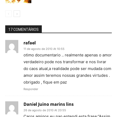
17 COMENTÁRIOS
rafael
11 de agosto de 2010 At 10:55
otimo documentario .. realmente apenas o amor
verdadeiro pode nos transformar e nos livrar
do caos atual,a realidade pode ser mudada com
amor assim teremos nossas grandes virtudes .
obrigado , fique em paz
Responder
Daniel Juino marins lins
26 de agosto de 2010 At 20:55
Caros amigos eu nao entendi esta frase:”Assim