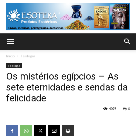
Início
Teologia
Teologia
Os mistérios egípcios – As
sete eternidades e sendas da
felicidade
4076
0