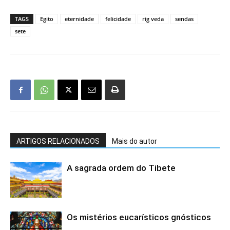
TAGS
Egito
eternidade
felicidade
rig veda
sendas
sete
ARTIGOS RELACIONADOS
Mais do autor
A sagrada ordem do Tibete
Os mistérios eucarísticos gnósticos