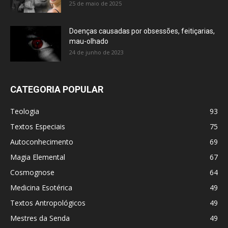
25 de maio de 2025
Doenças causadas por obsessões, feitiçarias,
mau-olhado
24 de junho de 2023
CATEGORIA POPULAR
Teologia
93
Textos Especiais
75
Autoconhecimento
69
Magia Elemental
67
Cosmognose
64
Medicina Esotérica
49
Textos Antropológicos
49
Mestres da Senda
49