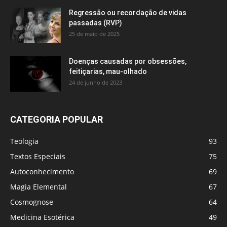
Regressão ou recordação de vidas
passadas (RVP)
25 de maio de 2025
Doenças causadas por obsessões,
feitiçarias, mau-olhado
24 de junho de 2023
CATEGORIA POPULAR
Teologia
93
Textos Especiais
75
Autoconhecimento
69
Magia Elemental
67
Cosmognose
64
Medicina Esotérica
49