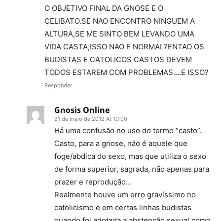
O OBJETIVO FINAL DA GNOSE E O
CELIBATO.SE NAO ENCONTRO NINGUEM A
ALTURA,SE ME SINTO BEM LEVANDO UMA
VIDA CASTA,ISSO NAO E NORMAL?ENTAO OS
BUDISTAS E CATOLICOS CASTOS DEVEM
TODOS ESTAREM COM PROBLEMAS….E ISSO?
Responder
Gnosis Online
21 de maio de 2012 At 19:00
Há uma confusão no uso do termo “casto”.
Casto, para a gnose, não é aquele que
foge/abdica do sexo, mas que utiliza o sexo
de forma superior, sagrada, não apenas para
prazer e reprodução…
Realmente houve um erro gravíssimo no
catolicismo e em certas linhas budistas
quando foi adotada a abstenção sexual como