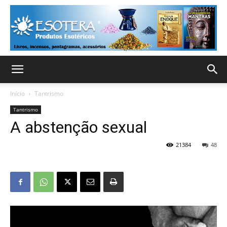
Início
Tantrismo
Tantrismo
A abstenção sexual
21384
48