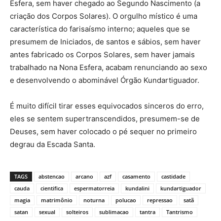
Esfera, sem haver chegado ao Segundo Nascimento (a
criação dos Corpos Solares). O orgulho místico é uma
característica do farisaísmo interno; aqueles que se
presumem de Iniciados, de santos e sábios, sem haver
antes fabricado os Corpos Solares, sem haver jamais
trabalhado na Nona Esfera, acabam renunciando ao sexo
e desenvolvendo o abominável Órgão Kundartiguador.
É muito difícil tirar esses equivocados sinceros do erro,
eles se sentem supertranscendidos, presumem-se de
Deuses, sem haver colocado o pé sequer no primeiro
degrau da Escada Santa.
TAGS
abstencao
arcano
azf
casamento
castidade
cauda
cientifica
espermatorreia
kundalini
kundartiguador
magia
matrimônio
noturna
polucao
repressao
satã
satan
sexual
solteiros
sublimacao
tantra
Tantrismo