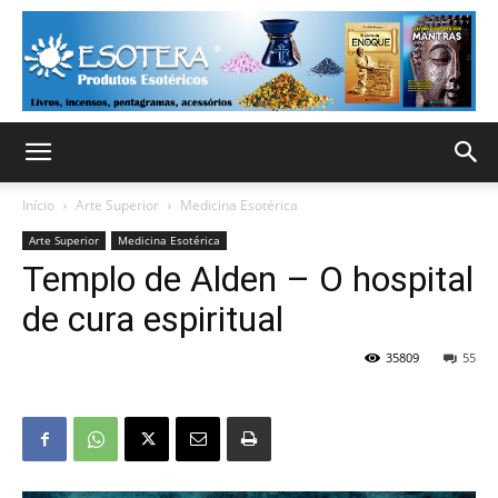
Início
Arte Superior
Medicina Esotérica
Arte Superior
Medicina Esotérica
Templo de Alden – O hospital
de cura espiritual
35809
55