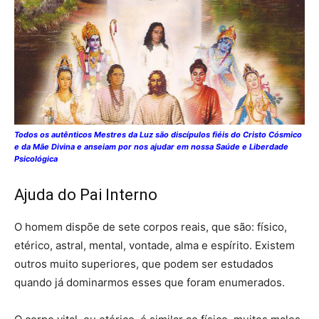
Todos os autênticos Mestres da Luz são discípulos fiéis do Cristo Cósmico
e da Mãe Divina e anseiam por nos ajudar em nossa Saúde e Liberdade
Psicológica
Ajuda do Pai Interno
O homem dispõe de sete corpos reais, que são: físico,
etérico, astral, mental, vontade, alma e espírito. Existem
outros muito superiores, que podem ser estudados
quando já dominarmos esses que foram enumerados.