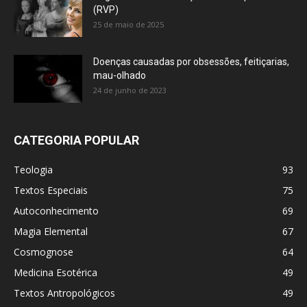
(RVP)
25 de maio de 2025
Doenças causadas por obsessões, feitiçarias,
mau-olhado
24 de junho de 2023
CATEGORIA POPULAR
Teologia
93
Textos Especiais
75
Autoconhecimento
69
Magia Elemental
67
Cosmognose
64
Medicina Esotérica
49
Textos Antropológicos
49