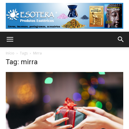
Início
Tags
Mirra
Tag: mirra