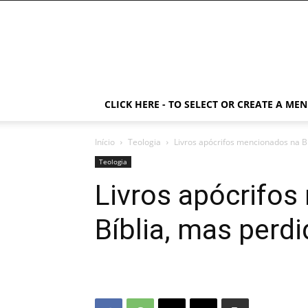
CLICK HERE - TO SELECT OR CREATE A ME
Início
Teologia
Livros apócrifos mencionados na B
Teologia
Livros apócrifo
Bíblia, mas perd