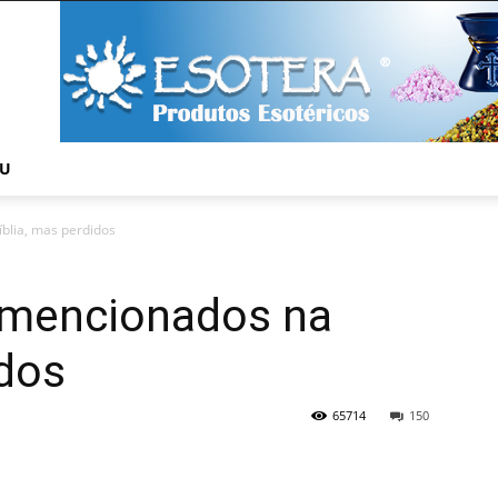
NU
íblia, mas perdidos
s mencionados na
idos
65714
150