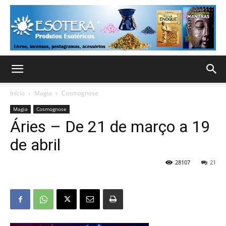
Início
Magia
Cosmognose
Magia
Cosmognose
Áries – De 21 de março a 19
de abril
28107
21