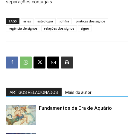
separações conjugais.
TAGS
áries
astrologia
johfra
práticas dos signos
regência de signos
relações dos signos
signo
ARTIGOS RELACIONADOS
Mais do autor
Fundamentos da Era de Aquário