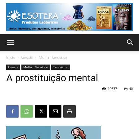
Início
Gnosis
Mulher Gnóstica
Gnosis
Mulher Gnóstica
Tantrismo
A prostituição mental
19637
40