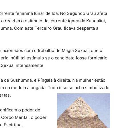
corrente feminina lunar de Idá. No Segundo Grau afeta
ro recebia o estímulo da corrente ígnea da Kundalini,
humna. Com este Terceiro Grau ficava desperta a
relacionados com o trabalho de Magia Sexual, que o
ria inútil tal estímulo se o candidato fosse fornicário.
a Sexual intensamente.
da de Sushumna, e Píngala à direita. Na mulher estão
nam na medula alongada. Tudo isso se acha simbolizado
ertas.
gnificam o poder de
m Corpo Mental, o poder
e Espiritual.