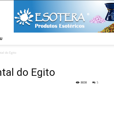
NU
tal do Egito
tal do Egito
8838
5