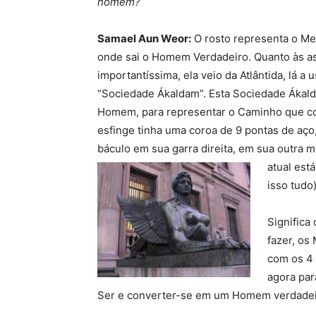
homem?
Samael Aun Weor:
O rosto representa o Mer
onde sai o Homem Verdadeiro. Quanto às as
importantíssima, ela veio da Atlântida, lá 
“Sociedade Ákaldam”. Esta Sociedade Ákalda
Homem, para representar o Caminho que con
esfinge tinha uma coroa de 9 pontas de aço
báculo em sua garra direita, em sua outra mã
atual est
isso tudo)
Significa
fazer, os
com os 4
agora par
Ser e converter-se em um Homem verdadei