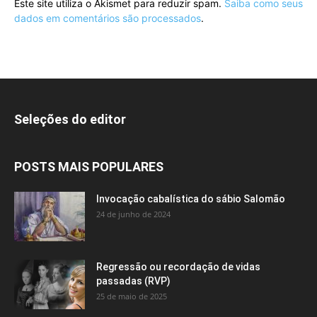
Este site utiliza o Akismet para reduzir spam.
Saiba como seus
dados em comentários são processados
.
Seleções do editor
POSTS MAIS POPULARES
Invocação cabalística do sábio Salomão
24 de junho de 2024
Regressão ou recordação de vidas
passadas (RVP)
25 de maio de 2025