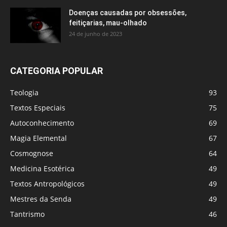
Doenças causadas por obsessões,
feitiçarias, mau-olhado
24 de junho de 2023
CATEGORIA POPULAR
Teologia
93
Textos Especiais
75
Autoconhecimento
69
Magia Elemental
67
Cosmognose
64
Medicina Esotérica
49
Textos Antropológicos
49
Mestres da Senda
49
Tantrismo
46