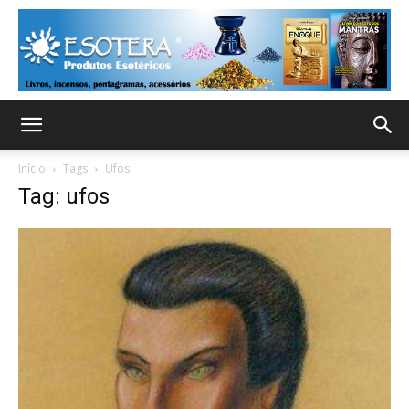
Início
Tags
Ufos
Tag: ufos