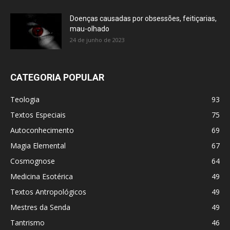
Doenças causadas por obsessões, feitiçarias,
mau-olhado
24 de junho de 2023
CATEGORIA POPULAR
Teologia
93
Textos Especiais
75
Autoconhecimento
69
Magia Elemental
67
Cosmognose
64
Medicina Esotérica
49
Textos Antropológicos
49
Mestres da Senda
49
Tantrismo
46