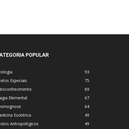
ATEGORIA POPULAR
eologia
93
xtos Especiais
75
utoconhecimento
69
agia Elemental
67
osmognose
64
dicina Esotérica
49
extos Antropológicos
49