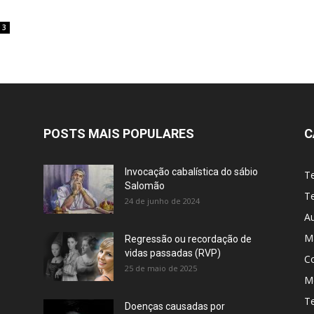
3
POSTS MAIS POPULARES
C
Invocação cabalística do sábio
T
Salomão
Te
24 de junho de 2024
A
M
Regressão ou recordação de
vidas passadas (RVP)
C
25 de maio de 2025
Me
T
Doenças causadas por