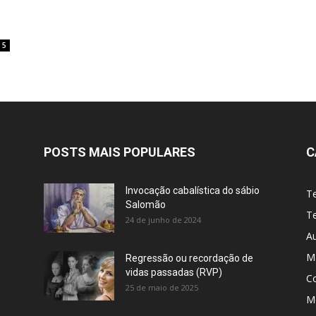
5
POSTS MAIS POPULARES
C
Invocação cabalística do sábio
T
Salomão
Te
24 de junho de 2024
A
M
Regressão ou recordação de
vidas passadas (RVP)
C
25 de maio de 2025
Me