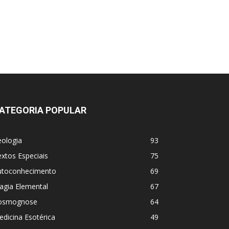
ATEGORIA POPULAR
eologia
93
xtos Especiais
75
utoconhecimento
69
agia Elemental
67
osmognose
64
dicina Esotérica
49