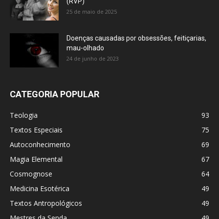
(RVP)
25 de maio de 2025
Doenças causadas por obsessões, feitiçarias,
mau-olhado
24 de junho de 2023
CATEGORIA POPULAR
Teologia
93
Textos Especiais
75
Autoconhecimento
69
Magia Elemental
67
Cosmognose
64
Medicina Esotérica
49
Textos Antropológicos
49
Mestres da Senda
49