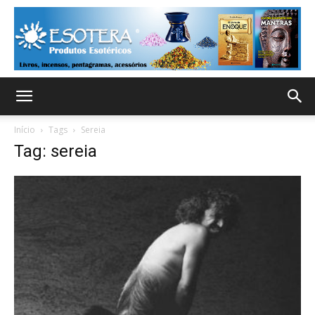
Início
Tags
Sereia
Tag: sereia