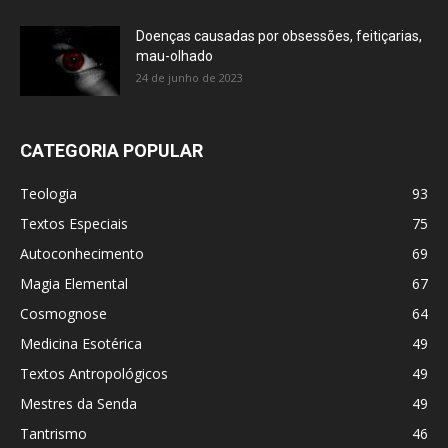
Doenças causadas por obsessões, feitiçarias,
mau-olhado
24 de junho de 2023
CATEGORIA POPULAR
Teologia
93
Textos Especiais
75
Autoconhecimento
69
Magia Elemental
67
Cosmognose
64
Medicina Esotérica
49
Textos Antropológicos
49
Mestres da Senda
49
Tantrismo
46