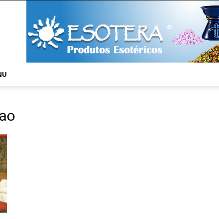
NU
cao