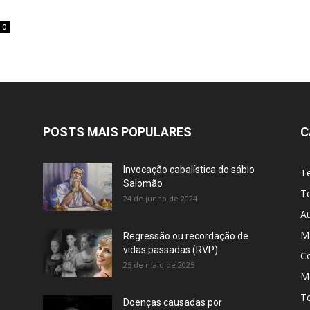
0
POSTS MAIS POPULARES
C
Invocação cabalística do sábio
T
Salomão
Te
24 de junho de 2024
A
M
Regressão ou recordação de
vidas passadas (RVP)
C
25 de maio de 2025
Me
T
Doenças causadas por