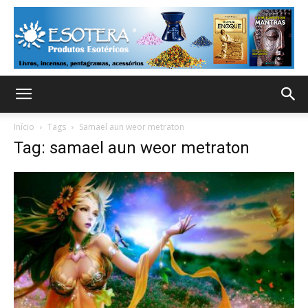
Início
Tags
Samael aun weor metraton
Tag: samael aun weor metraton