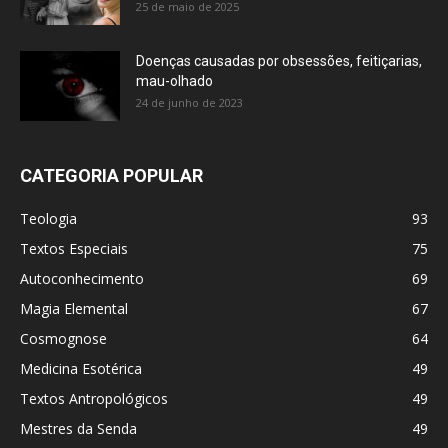
25 de maio de 2025
Doenças causadas por obsessões, feitiçarias,
mau-olhado
24 de junho de 2023
CATEGORIA POPULAR
Teologia
93
Textos Especiais
75
Autoconhecimento
69
Magia Elemental
67
Cosmognose
64
Medicina Esotérica
49
Textos Antropológicos
49
Mestres da Senda
49