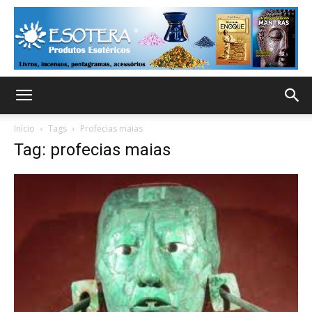
Início
Tags
Profecias maias
Tag: profecias maias