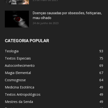
Doenças causadas por obsessões, feitiçarias,
mau-olhado
24 de junho de 2023
CATEGORIA POPULAR
Teologia
93
Textos Especiais
75
Autoconhecimento
69
Magia Elemental
67
Cosmognose
64
Medicina Esotérica
49
Textos Antropológicos
49
Mestres da Senda
49