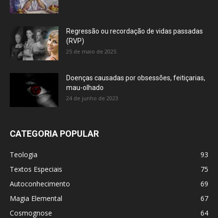
Regressão ou recordação de vidas passadas
(RVP)
25 de maio de 2025
Doenças causadas por obsessões, feitiçarias,
mau-olhado
24 de junho de 2023
CATEGORIA POPULAR
Teologia
93
Textos Especiais
75
Autoconhecimento
69
Magia Elemental
67
Cosmognose
64