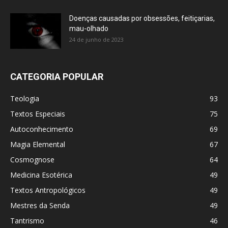
Doenças causadas por obsessões, feitiçarias,
mau-olhado
24 de junho de 2023
CATEGORIA POPULAR
Teologia
93
Textos Especiais
75
Autoconhecimento
69
Magia Elemental
67
Cosmognose
64
Medicina Esotérica
49
Textos Antropológicos
49
Mestres da Senda
49
Tantrismo
46