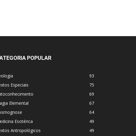
ATEGORIA POPULAR
eologia
93
xtos Especiais
75
utoconhecimento
69
agia Elemental
67
osmognose
64
dicina Esotérica
49
extos Antropológicos
49