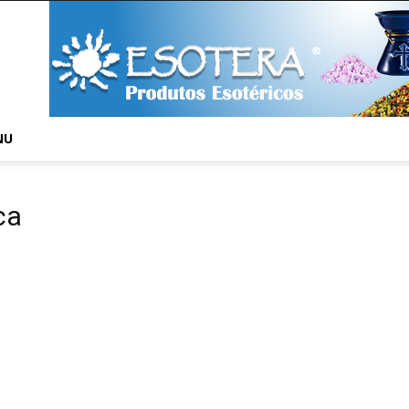
NU
ca