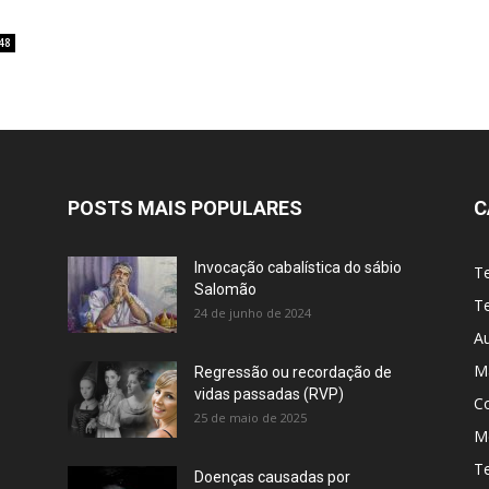
48
POSTS MAIS POPULARES
C
Invocação cabalística do sábio
T
Salomão
Te
24 de junho de 2024
A
M
Regressão ou recordação de
vidas passadas (RVP)
C
25 de maio de 2025
Me
T
Doenças causadas por