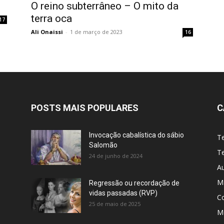
O reino subterrâneo – O mito da
terra oca
17
Ali Onaissi
-
1 de março de 2023
16
POSTS MAIS POPULARES
C
Invocação cabalística do sábio
T
Salomão
Te
24 de junho de 2024
A
M
Regressão ou recordação de
vidas passadas (RVP)
C
25 de maio de 2025
Me