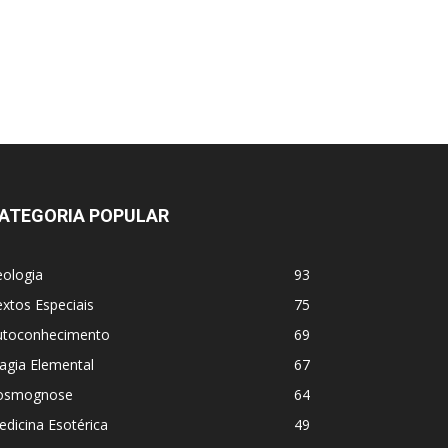
ATEGORIA POPULAR
eologia
93
xtos Especiais
75
utoconhecimento
69
agia Elemental
67
osmognose
64
dicina Esotérica
49