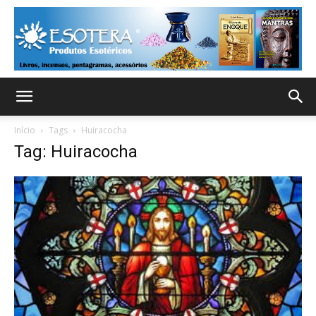
Início
Tags
Huiracocha
Tag: Huiracocha