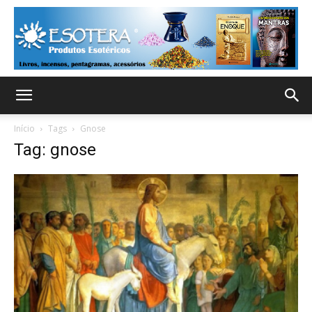
Início
Tags
Gnose
Tag: gnose