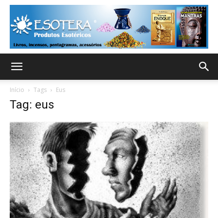
Início
Tags
Eus
Tag: eus