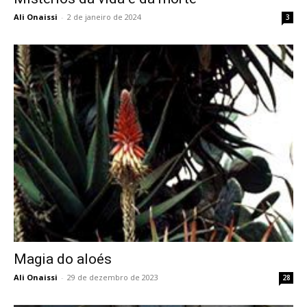
Ali Onaissi
-
2 de janeiro de 2024
3
Magia do aloés
Ali Onaissi
-
29 de dezembro de 2023
28