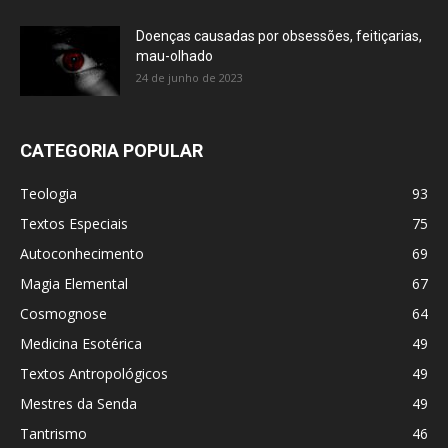
Doenças causadas por obsessões, feitiçarias,
mau-olhado
24 de junho de 2023
CATEGORIA POPULAR
Teologia
93
Textos Especiais
75
Autoconhecimento
69
Magia Elemental
67
Cosmognose
64
Medicina Esotérica
49
Textos Antropológicos
49
Mestres da Senda
49
Tantrismo
46