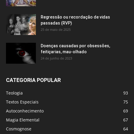
Regressão ou recordação de vidas
passadas (RVP)
25 de maio de 2025
Doenças causadas por obsessões,
feitiçarias, mau-olhado
24 de junho de 2023
CATEGORIA POPULAR
Teologia
93
Textos Especiais
75
Autoconhecimento
69
Magia Elemental
67
Cosmognose
64