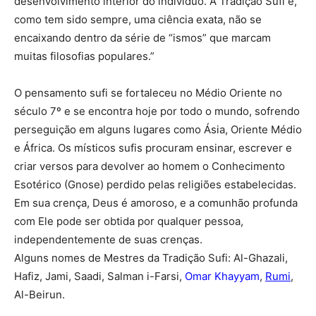
desenvolvimento interior do indivíduo. A Tradição Sufi é,
como tem sido sempre, uma ciência exata, não se
encaixando dentro da série de “ismos” que marcam
muitas filosofias populares.”
O pensamento sufi se fortaleceu no Médio Oriente no
século 7º e se encontra hoje por todo o mundo, sofrendo
perseguição em alguns lugares como Ásia, Oriente Médio
e África. Os místicos sufis procuram ensinar, escrever e
criar versos para devolver ao homem o Conhecimento
Esotérico (Gnose) perdido pelas religiões estabelecidas.
Em sua crença, Deus é amoroso, e a comunhão profunda
com Ele pode ser obtida por qualquer pessoa,
independentemente de suas crenças.
Alguns nomes de Mestres da Tradição Sufi: Al-Ghazali,
Hafiz, Jami, Saadi, Salman i-Farsi,
Omar Khayyam
,
Rumi
,
Al-Beirun.