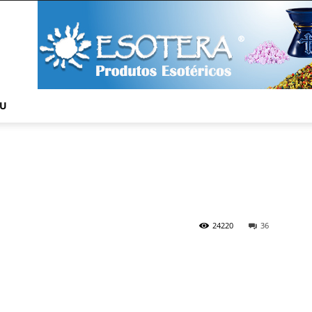
NU
24220
36