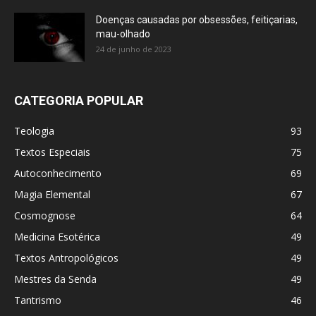
Doenças causadas por obsessões, feitiçarias,
mau-olhado
24 de junho de 2023
CATEGORIA POPULAR
Teologia
93
Textos Especiais
75
Autoconhecimento
69
Magia Elemental
67
Cosmognose
64
Medicina Esotérica
49
Textos Antropológicos
49
Mestres da Senda
49
Tantrismo
46