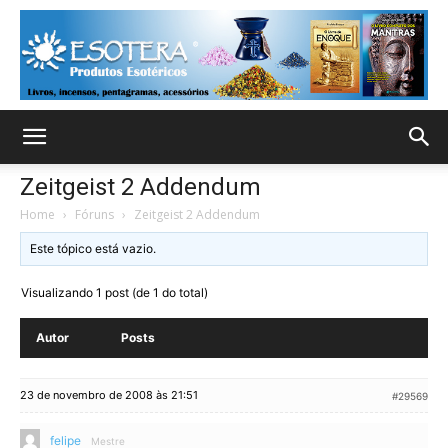
Zeitgeist 2 Addendum
Home
›
Fóruns
›
Zeitgeist 2 Addendum
Este tópico está vazio.
Visualizando 1 post (de 1 do total)
Autor
Posts
23 de novembro de 2008 às 21:51
#29569
felipe
Mestre