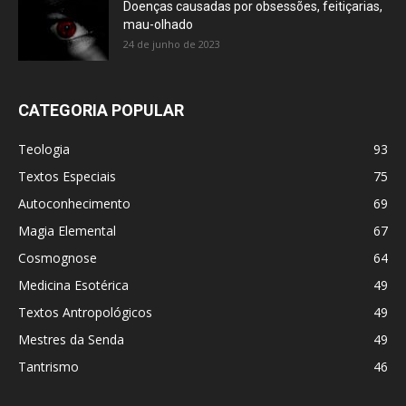
Doenças causadas por obsessões, feitiçarias,
mau-olhado
24 de junho de 2023
CATEGORIA POPULAR
Teologia
93
Textos Especiais
75
Autoconhecimento
69
Magia Elemental
67
Cosmognose
64
Medicina Esotérica
49
Textos Antropológicos
49
Mestres da Senda
49
Tantrismo
46