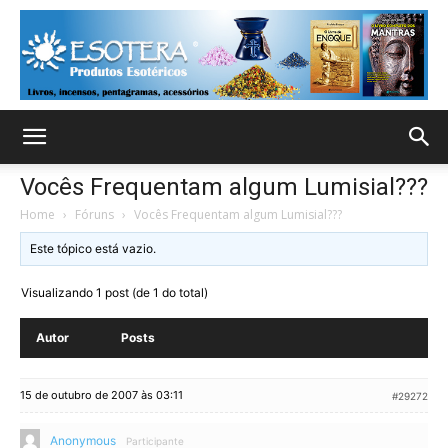
Vocês Frequentam algum Lumisial???
Home
›
Fóruns
›
Vocês Frequentam algum Lumisial???
Este tópico está vazio.
Visualizando 1 post (de 1 do total)
Autor
Posts
15 de outubro de 2007 às 03:11
#29272
Anonymous
Participante