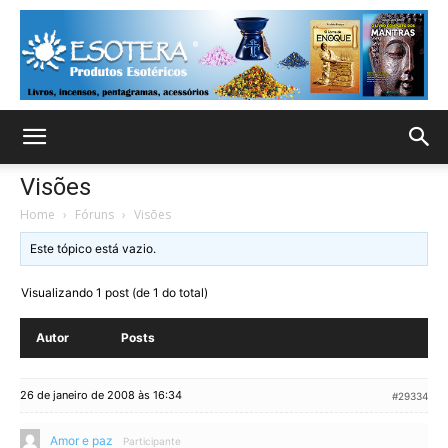
Visões
Home
›
Fóruns
›
Visões
Este tópico está vazio.
Visualizando 1 post (de 1 do total)
Autor
Posts
26 de janeiro de 2008 às 16:34
#29334
Amor e paz
Participante