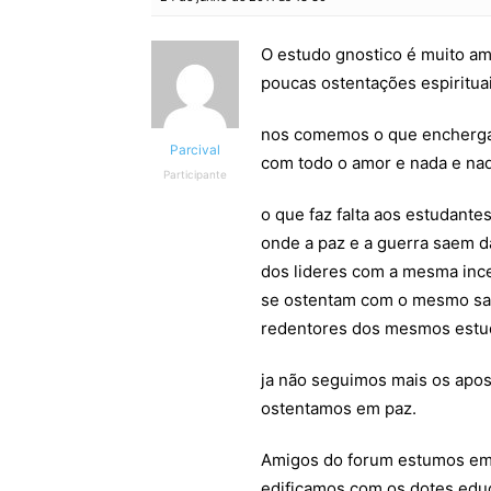
O estudo gnostico é muito am
poucas ostentações espiritua
nos comemos o que encherga
Parcival
com todo o amor e nada e na
Participante
o que faz falta aos estudante
onde a paz e a guerra saem 
dos lideres com a mesma inc
se ostentam com o mesmo s
redentores dos mesmos estud
ja não seguimos mais os apo
ostentamos em paz.
Amigos do forum estumos em 
edificamos com os dotes educ