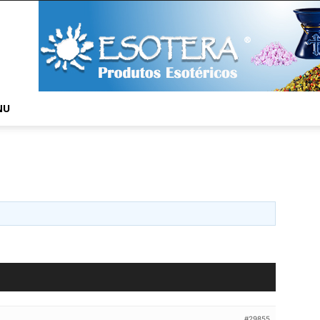
NU
#29855