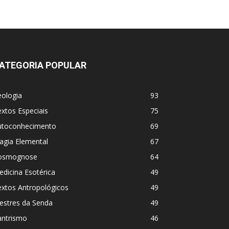
ATEGORIA POPULAR
eologia
93
xtos Especiais
75
utoconhecimento
69
agia Elemental
67
osmognose
64
dicina Esotérica
49
extos Antropológicos
49
estres da Senda
49
antrismo
46