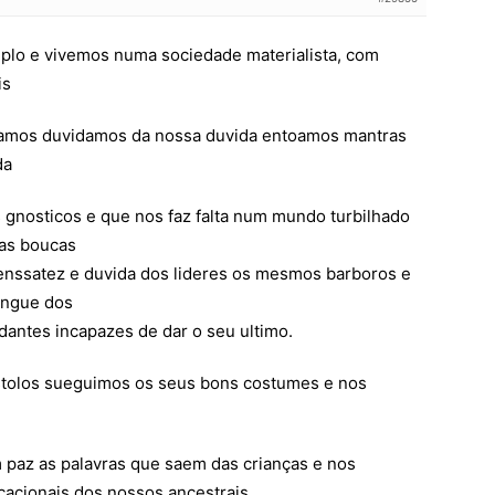
plo e vivemos numa sociedade materialista, com
is
mos duvidamos da nossa duvida entoamos mantras
da
s gnosticos e que nos faz falta num mundo turbilhado
das boucas
enssatez e duvida dos lideres os mesmos barboros e
angue dos
antes incapazes de dar o seu ultimo.
stolos sueguimos os seus bons costumes e nos
paz as palavras que saem das crianças e nos
acionais dos nossos ancestrais.