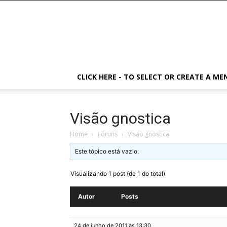
CLICK HERE - TO SELECT OR CREATE A ME
Visão gnostica
Home
›
Fóruns
›
Visão gnostica
Este tópico está vazio.
Visualizando 1 post (de 1 do total)
Autor
Posts
24 de junho de 2011 às 13:30