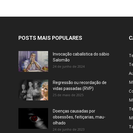
POSTS MAIS POPULARES
C
Invocação cabalística do sábio
T
Salomão
Te
24 de junho de 2024
A
M
Regressão ou recordação de
vidas passadas (RVP)
C
25 de maio de 2025
Me
T
Doenças causadas por
obsessões, feitiçarias, mau-
M
olhado
T
24 de junho de 2023