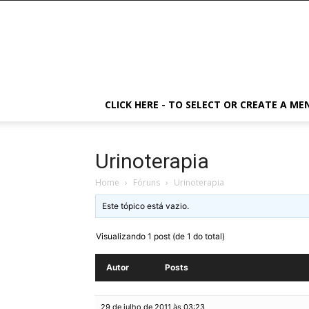
CLICK HERE - TO SELECT OR CREATE A ME
Urinoterapia
Home
›
Fóruns
›
Urinoterapia
Este tópico está vazio.
Visualizando 1 post (de 1 do total)
Autor
Posts
29 de julho de 2011 às 03:23