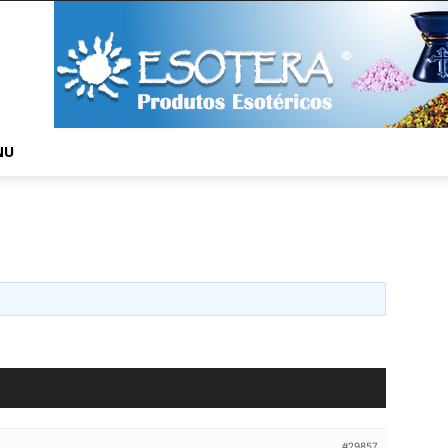
NU
#29857