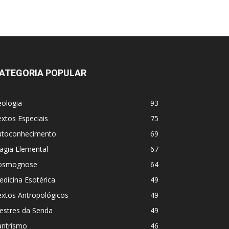
ATEGORIA POPULAR
eologia
93
xtos Especiais
75
utoconhecimento
69
agia Elemental
67
osmognose
64
dicina Esotérica
49
extos Antropológicos
49
estres da Senda
49
antrismo
46