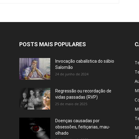
POSTS MAIS POPULARES
C
Invocação cabalística do sábio
T
Salomão
Te
24 de junho de 2024
A
M
Regressão ou recordação de
vidas passadas (RVP)
C
25 de maio de 2025
Me
T
Doenças causadas por
obsessões, feitiçarias, mau-
M
olhado
T