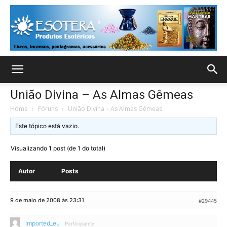
União Divina – As Almas Gêmeas
Home
›
Fóruns
›
União Divina – As Almas Gêmeas
Este tópico está vazio.
Visualizando 1 post (de 1 do total)
Autor
Posts
9 de maio de 2008 às 23:31
#29445
imported_eu
Participante