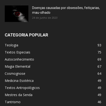
Doenças causadas por obsessões, feitiçarias,
mau-olhado
24 de junho de 2023
CATEGORIA POPULAR
Teologia
93
Textos Especiais
75
Autoconhecimento
69
Magia Elemental
67
Cosmognose
64
Medicina Esotérica
49
Textos Antropológicos
49
Mestres da Senda
49
Tantrismo
46