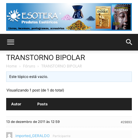
TRANSTORNO BIPOLAR
Home
›
Fóruns
›
TRANSTORNO BIPOLAR
Este tópico está vazio.
Visualizando 1 post (de 1 do total)
Autor
Posts
13 de dezembro de 2011 às 12:59
#29893
imported_GERALDO
Participante