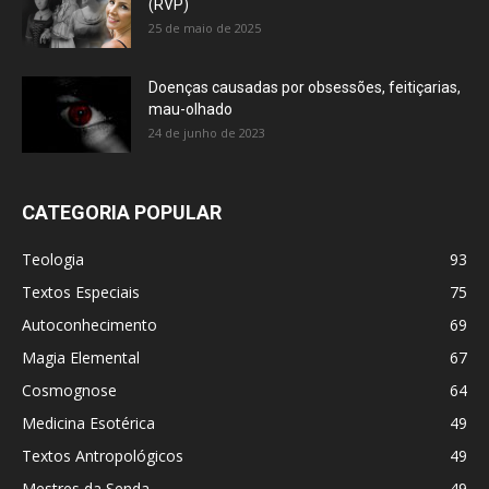
(RVP)
25 de maio de 2025
Doenças causadas por obsessões, feitiçarias,
mau-olhado
24 de junho de 2023
CATEGORIA POPULAR
Teologia
93
Textos Especiais
75
Autoconhecimento
69
Magia Elemental
67
Cosmognose
64
Medicina Esotérica
49
Textos Antropológicos
49
Mestres da Senda
49